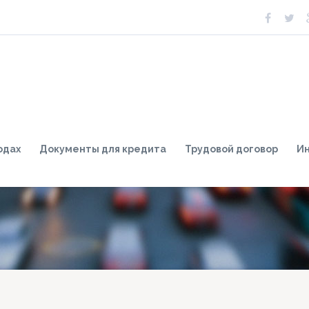
одах
Документы для кредита
Трудовой договор
И