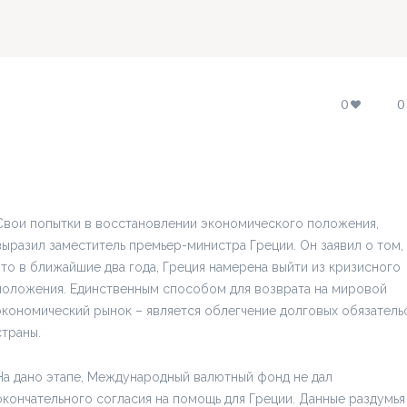
0
0
Свои попытки в восстановлении экономического положения,
выразил заместитель премьер-министра Греции. Он заявил о том,
что в ближайшие два года, Греция намерена выйти из кризисного
положения. Единственным способом для возврата на мировой
экономический рынок – является облегчение долговых обязатель
страны.
На дано этапе, Международный валютный фонд не дал
окончательного согласия на помощь для Греции. Данные раздумья