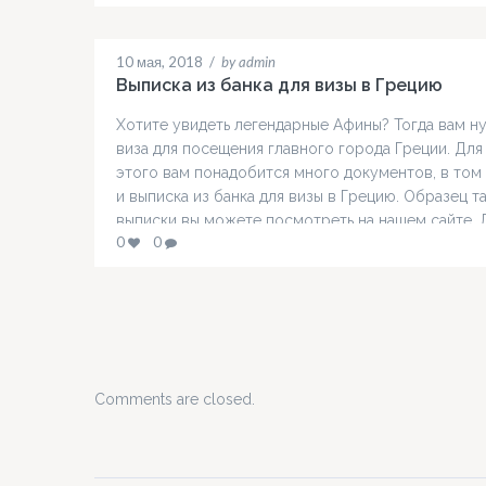
соблюдения определенных правил. В этой статье
рассмотрим основные шаги по правильному
оформлению справки о доходах. Выбор Банка и
10 мая, 2018
/
by admin
Формы Справки Первым шагом…
Выписка из банка для визы в Грецию
Хотите увидеть легендарные Афины? Тогда вам н
виза для посещения главного города Греции. Для
этого вам понадобится много документов, в том
и выписка из банка для визы в Грецию. Образец т
выписки вы можете посмотреть на нашем сайте. 
0
0
чего нужна выписка из банка для греческой визы
Консульство, которое будет вам ставить желаем
штамп…
Comments are closed.