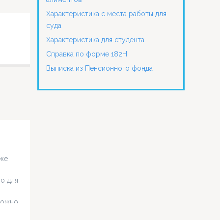
Характеристика с места работы для
суда
Характеристика для студента
Справка по форме 182Н
Выписка из Пенсионного фонда
оже
но для
ложно.
е,