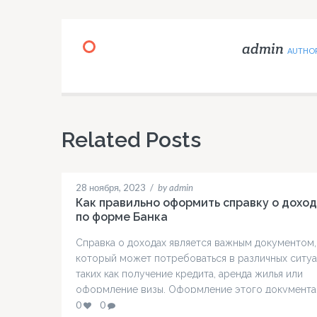
admin
AUTHO
Related Posts
28 ноября, 2023
/
by admin
Как правильно оформить справку о дохо
по форме Банка
Справка о доходах является важным документом,
который может потребоваться в различных ситуа
таких как получение кредита, аренда жилья или
оформление визы. Оформление этого документа
форме банка требует внимания к деталям и
0
0