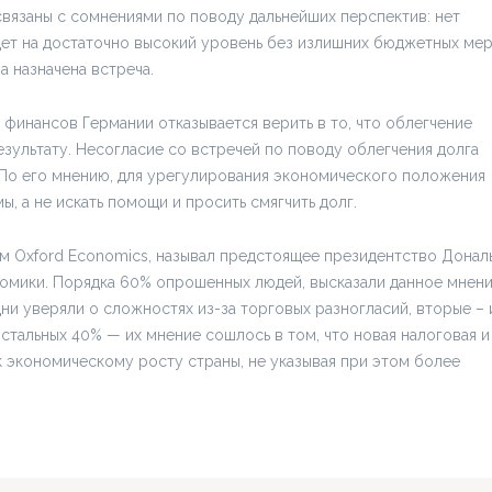
связаны с сомнениями по поводу дальнейших перспектив: нет
дет на достаточно высокий уровень без излишних бюджетных мер
а назначена встреча.
 финансов Германии отказывается верить в то, что облегчение
зультату. Несогласие со встречей по поводу облегчения долга
По его мнению, для урегулирования экономического положения
 а не искать помощи и просить смягчить долг.
 Oxford Economics, называл предстоящее президентство Донал
омики. Порядка 60% опрошенных людей, высказали данное мнени
ни уверяли о сложностях из-за торговых разногласий, вторые – 
остальных 40% — их мнение сошлось в том, что новая налоговая и
к экономическому росту страны, не указывая при этом более