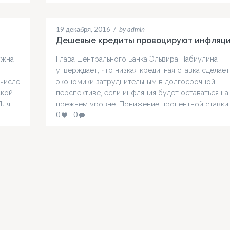
 мы
наверняка согласятся с этим утверждением. Луч
всего предоставить ходатайство в детский сад…
19 декабря, 2016
/
by admin
Дешевые кредиты провоцируют инфляц
ужна
Глава Центрального Банка Эльвира Набиулина
утверждает, что низкая кредитная ставка сделает
 числе
экономики затруднительным в долгосрочной
акой
перспективе, если инфляция будет оставаться на
Для
прежнем уровне. Понижение процентной ставки
0
0
приведет к активированию инфляционных процес
ый
«Длинные» деньги возможны только при
существовании низкой инфляции.