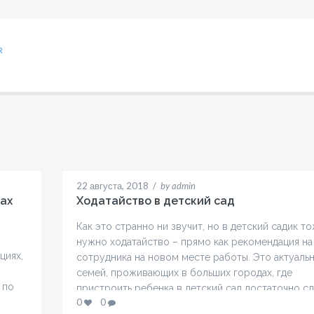
R
22 августа, 2018
/
by admin
дах
Ходатайство в детский сад
Как это странно ни звучит, но в детский садик т
нужно ходатайство – прямо как рекомендация на
циях,
сотрудника на новом месте работы. Это актуаль
семей, проживающих в больших городах, где
 по
пристроить ребенка в детский сад достаточно с
0
0
Молодые родители, живущие в Санкт-Петербург