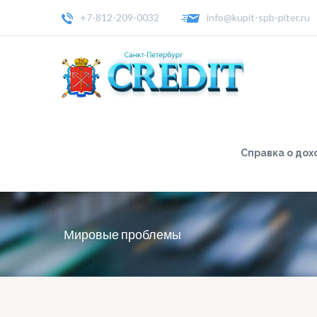
+7-812-209-0032
info@kupit-spb-piter.ru
Справка о дох
Мировые проблемы