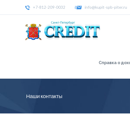
+7-812-209-0032
info@kupit-spb-piter.ru
Справка о дох
Наши контакты