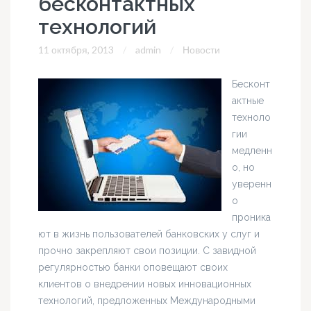
бесконтактных
технологий
11 октября, 2013
admin
Новости
Бесконт
актные
техноло
гии
медленн
о, но
уверенн
о
проника
ют в жизнь пользователей банковских у слуг и
прочно закрепляют свои позиции. С завидной
регулярностью банки оповещают своих
клиентов о внедрении новых инновационных
технологий, предложенных Международными