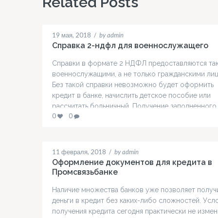
Related Posts
19 мая, 2018
/
by admin
Справка 2-ндфл для военнослужащего
Справки в формате 2 НДФЛ предоставляются та
военнослужащими, а не только гражданскими лиц
Без такой справки невозможно будет оформить
кредит в банке, начислить детское пособие или
рассчитать больничный. Получение заполненного
0
0
бланка 2 НДФЛ для военнослужащего проходит
сложно, придется составлять официальный рапор
заявление в Министерство обороны России.
Процедура слишком сложная и требующая
11 февраля, 2018
/
by admin
длительного ожидания…
Оформление документов для кредита в
Промсвязьбанке
Наличие множества банков уже позволяет получ
деньги в кредит без каких-либо сложностей. Усл
получения кредита сегодня практически не измен