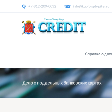
+7-812-209-0032
info@kupit-spb-piter.ru
Справка о дох
Дело о поддельных банковских картах