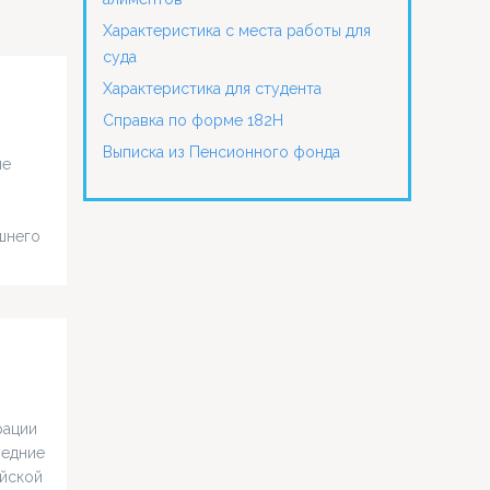
Характеристика с места работы для
суда
Характеристика для студента
Справка по форме 182Н
Выписка из Пенсионного фонда
ле
шнего
ить
тва
да
рации
ледние
ийской