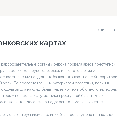
0
0
анковских картах
Правоохранительные органы Лондона провела арест преступной
группировки, которую подозревали в изготовлении и
распространении поддельных банковских карт по всей территор
Европы. По предоставленным материалам следствия, полиция
Лондона вышла на след банды через номер мобильного телефона
которым пользовались участники преступной банды. Были
задержаны пять человек по подозрению в мошенничестве.
 Лондона, сотрудниками полиции было обнаружено подпольное