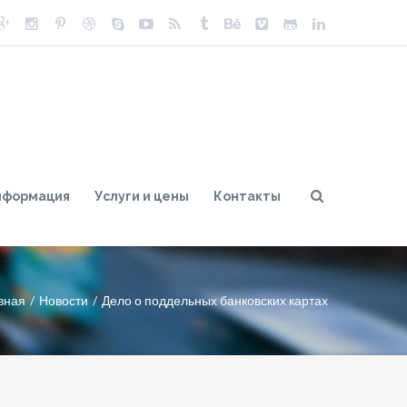
нформация
Услуги и цены
Контакты
вная
Новости
Дело о поддельных банковских картах