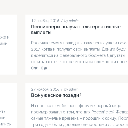
12 ноября, 2016
/
by admin
Пенсионеры получат альтернативные
выплаты
кже и
Россияне смогут ожидать начисления уже в нача
ами.
2017, когда и получат свои выплаты. Деньги буду
выделяться из федерального бюджета.Депутаты
отчитываются, что, несмотря на сложности ныне
времени, власть сумела найти средства и выполн
0
0
перед гражданами все взятые на себя обязательс
т или
по выплате соцгарантий. Депутаты также
подчеркивают, что уже с первых месяцев 2017 го
27 ноября, 2016
/
by admin
пенсии опять начнут…
Всё ужасное позади?
На прошедшем бизнес– форуме, первый вице–
ить
премьер заявил о том, что для Российской Феде
овия
самые тяжелые времена – подошли к концу. Пос
ились
три года – были довольно непростыми для росс