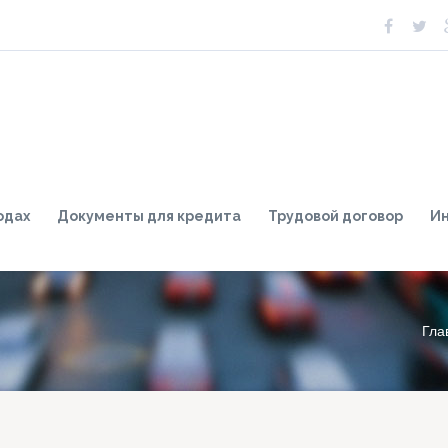
одах
Документы для кредита
Трудовой договор
И
Гла