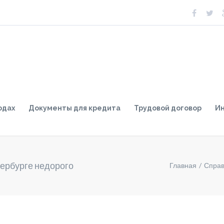
одах
Документы для кредита
Трудовой договор
И
тербурге недорого
Главная
Справ