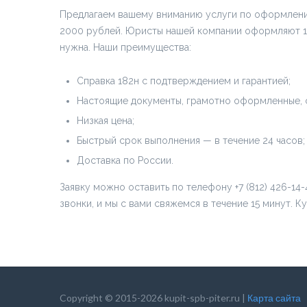
Предлагаем вашему вниманию услуги по оформлению 
2000 рублей. Юристы нашей компании оформляют 182
нужна. Наши преимущества:
Справка 182н с подтверждением и гарантией;
Настоящие документы, грамотно оформленные, с
Низкая цена;
Быстрый срок выполнения — в течение 24 часов;
Доставка по России.
Заявку можно оставить по телефону +7 (812) 426-14
звонки, и мы с вами свяжемся в течение 15 минут. 
Copyright © 2015-2026 kupit-spb-piter.ru |
Карта сайта