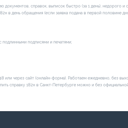
документов, справок, выписок быстро (за 1 день), недорого и с
н в день обращения (если заявка подана в первой половине дня
 подлинными подписями и печатями;
-48 или через сайт (онлайн-форма). Работаем ежедневно, без вых
Купить справку 182н в Санкт-Петербурге можно и без официально