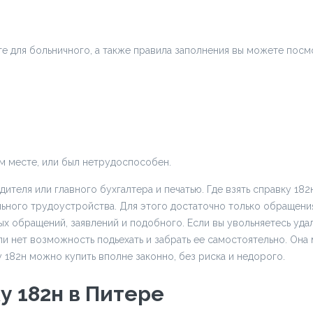
те для больничного, а также правила заполнения вы можете посмо
м месте, или был нетрудоспособен.
теля или главного бухгалтера и печатью. Где взять справку 182н
ьного трудоустройства. Для этого достаточно только обращения
ых обращений, заявлений и подобного. Если вы увольняетесь уда
сли нет возможность подьехать и забрать ее самостоятельно. Он
у 182н можно купить вполне законно, без риска и недорого.
у 182н в Питере