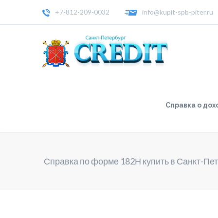
+7-812-209-0032
info@kupit-spb-piter.ru
Справка о дох
Справка по форме 182Н купить в Санкт-Пе