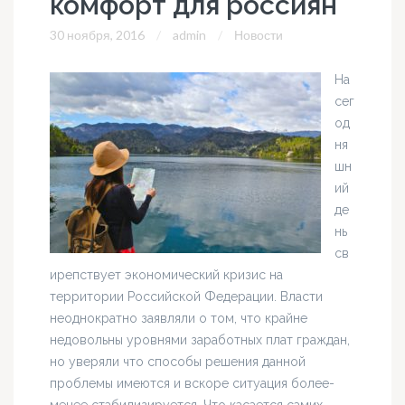
комфорт для россиян
30 ноября, 2016
admin
Новости
На
сег
од
ня
шн
ий
де
нь
св
ирепствует экономический кризис на
территории Российской Федерации. Власти
неоднократно заявляли о том, что крайне
недовольны уровнями заработных плат граждан,
но уверяли что способы решения данной
проблемы имеются и вскоре ситуация более-