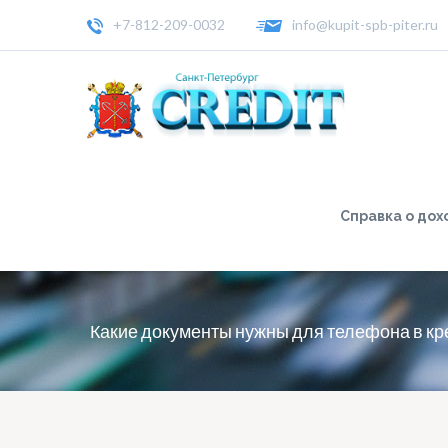
+7-812-209-0032
info@kupit-spb-piter.ru
Справка о дох
Какие документы нужны для телефона в кр