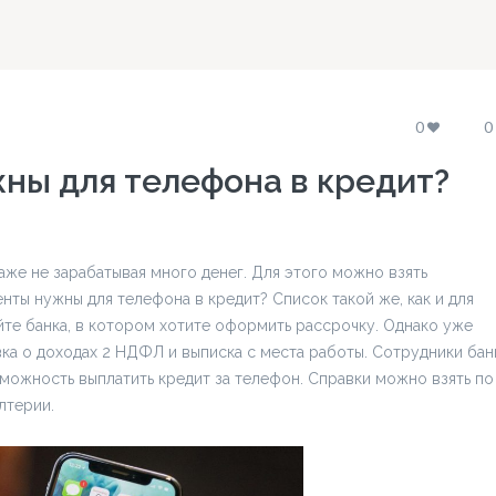
0
0
ны для телефона в кредит?
же не зарабатывая много денег. Для этого можно взять
нты нужны для телефона в кредит? Список такой же, как и для
айте банка, в котором хотите оформить рассрочку. Однако уже
вка о доходах 2 НДФЛ и выписка с места работы. Сотрудники бан
озможность выплатить кредит за телефон. Справки можно взять по
лтерии.