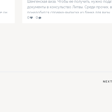
Шенгенская виза. Чтобы ее получить, нужно пода
документы в консульство Литвы. Среди прочих, 
е он
понадобится справка-выписка из банка для визы.
0
0
иях
Образец данного документа вы без труда найдет
, а
Сети. У каждого банка свой формуляр, но данные
выписки один…
NEX