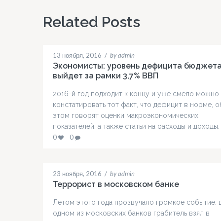
Related Posts
13 ноября, 2016
/
by admin
Экономисты: уровень дефицита бюджета
выйдет за рамки 3,7% ВВП
2016-й год подходит к концу и уже смело можно
констатировать тот факт, что дефицит в норме, о
этом говорят оценки макроэкономических
показателей, а также статьи на расходы и доходы.
мнению специалистов, дефицит бюджета 3,7% — 
0
0
вполне адекватна и допустимая реакция, так как
дефицит казны напрямую зависит от общей сумм
доходов и расходов, ну…
23 ноября, 2016
/
by admin
Террорист в московском банке
Летом этого года прозвучало громкое событие: 
одном из московских банков грабитель взял в