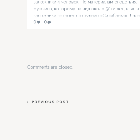
заложники 4 человек. По материалам следствия,
мужчина, которому на вид около 50ти лет, взял в
заложники четырёх сотрудниц «Ситибанка». Дале
0
0
передал записку, в которой шла речь о требован
террориста. Он требовал переговоры с полицией
также, по данным некоторых СМИ,…
Comments are closed.
PREVIOUS POST