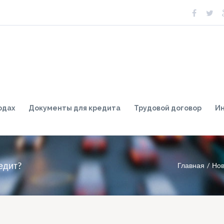
одах
Документы для кредита
Трудовой договор
И
едит?
Главная
Нов