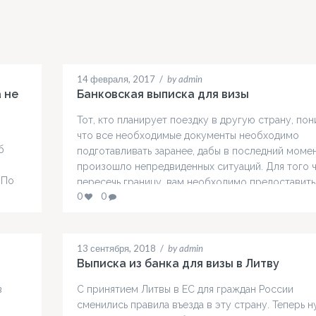
14 февраля, 2017
/
by admin
 не
Банковская выписка для визы
Тот, кто планирует поездку в другую страну, пон
что все необходимые документы необходимо
б
подготавливать заранее, дабы в последний моме
произошло непредвиденных ситуаций. Для того 
 По
пересечь границу, вам необходимо предоставить
это
0
0
выписку из банка для визы, причём в обязательн
порядке. Выписка из банка является обязательно
ы
подаче документов на одобрение заявки. Зачасту
человек, который планирует…
13 сентября, 2018
/
by admin
Выписка из банка для визы в Литву
в
С принятием Литвы в ЕС для граждан России
сменились правила въезда в эту страну. Теперь 