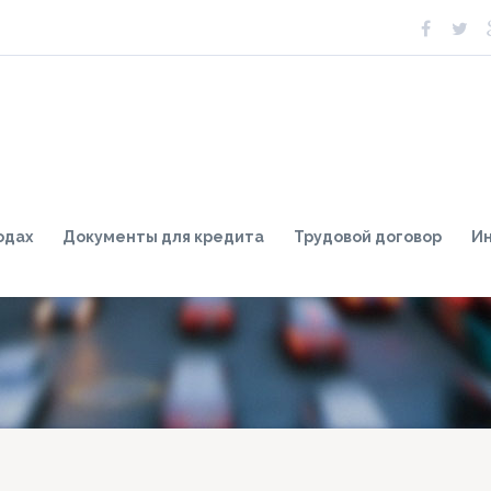
одах
Документы для кредита
Трудовой договор
И