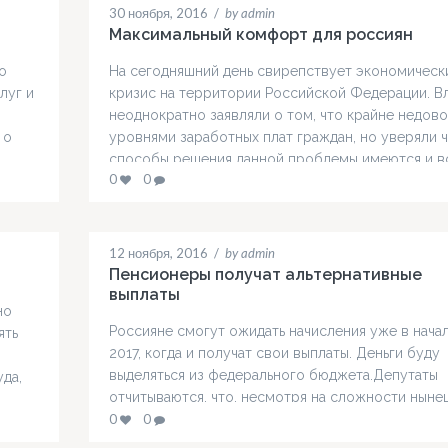
30 ноября, 2016
/
by admin
Максимальный комфорт для россиян
о
На сегодняшний день свирепствует экономическ
луг и
кризис на территории Российской Федерации. В
неоднократно заявляли о том, что крайне недов
 о
уровнями заработных плат граждан, но уверяли 
способы решения данной проблемы имеются и в
0
0
ситуация более-менее стабилизируется. Что кас
самих граждан, даже в условиях низких заработн
плат и низкого свободного капитала в семье,
большинство всё же умудряется…
12 ноября, 2016
/
by admin
Пенсионеры получат альтернативные
выплаты
но
Россияне смогут ожидать начисления уже в нача
ять
2017, когда и получат свои выплаты. Деньги буду
выделяться из федерального бюджета.Депутаты
да,
отчитываются, что, несмотря на сложности ныне
времени, власть сумела найти средства и выполн
0
0
я ИП
перед гражданами все взятые на себя обязательс
НДФЛ.