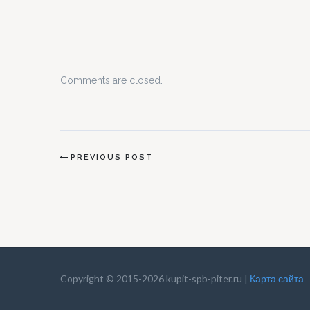
2 НДФЛ может выдана только тем предпринимат
которые совмещают свою коммерческую
деятельность…
Comments are closed.
PREVIOUS POST
Copyright © 2015-2026 kupit-spb-piter.ru |
Карта сайта