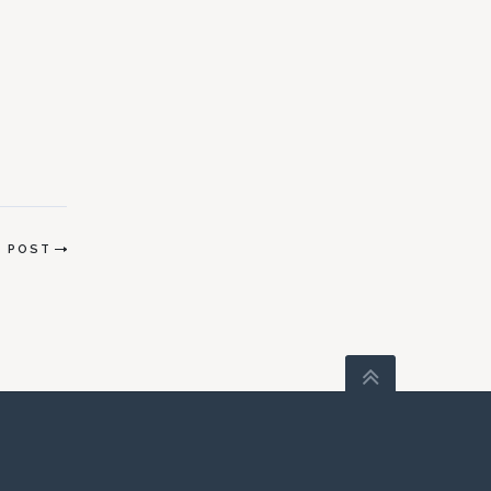
да
T POST