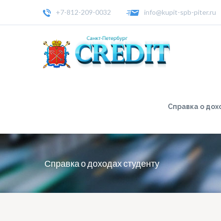
+7-812-209-0032
info@kupit-spb-piter.ru
Справка о дох
Справка о доходах студенту