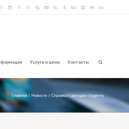
нформация
Услуги и цены
Контакты
Главная
Новости
Справка о доходах студенту