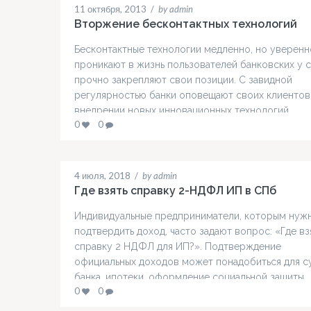
11 октября, 2013
/
by admin
Вторжение бесконтактных технологий
Бесконтактные технологии медленно, но уверенн
проникают в жизнь пользователей банковских у с
прочно закрепляют свои позиции. С завидной
регулярностью банки оповещают своих клиентов
внедрении новых инновационных технологий,
0
0
предложенных Международными Платежными
Системами, а в магазинах мы все чаще замечаем
логотипы таких средств платежа, как PayPass и
payWave.
4 июля, 2018
/
by admin
Где взять справку 2-НДФЛ ИП в СПб
Индивидуальные предприниматели, которым нуж
подтвердить доход, часто задают вопрос: «Где вз
справку 2 НДФЛ для ИП?». Подтверждение
официальных доходов может понадобиться для су
банка, ипотеки, оформление социальной защиты,
0
0
налоговой инспекции, визы. Сразу скажем, что дл
предусмотрен другой документ – декларация 3 