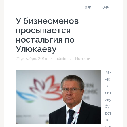
0
0
У бизнесменов
просыпается
ностальгия по
Улюкаеву
21 декабря, 2016
admin
Новости
Как
ую
по
лит
ику
бу
дет
ве
сти