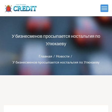
У бизнесменов просыпается ностальгия по
Улюкаеву
Главная
Новости
У бизнесменов просыпается ностальгия по Улюкаеву