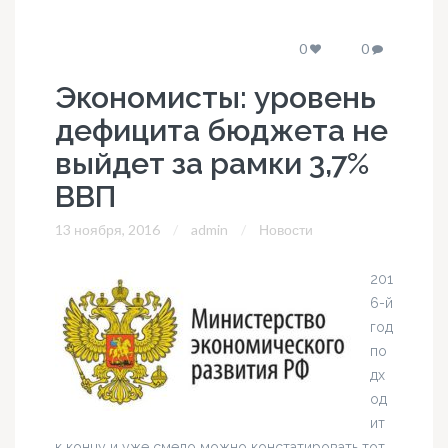
0
0
Экономисты: уровень
дефицита бюджета не
выйдет за рамки 3,7%
ВВП
13 ноября, 2016
admin
Новости
201
6-й
год
по
дх
од
ит
к концу и уже смело можно констатировать тот