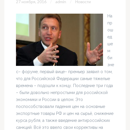
27 ноября, 2016
admin
Новости
На
пр
ош
ед
ше
м
би
зне
с– форуме, первый вице– премьер заявил о том,
что для Российской Федерации самые тяжелые
времена – подошли к концу. Последние три года
– были довольно непростыми для российской
экономики и России в целом. Это
поспособствовали падения цен на основные
экспортные товары РФ и цен на сырьё, снижение
курса рубля, а также введение антироссийских
санкций. Всё это ввело свои коррективы на