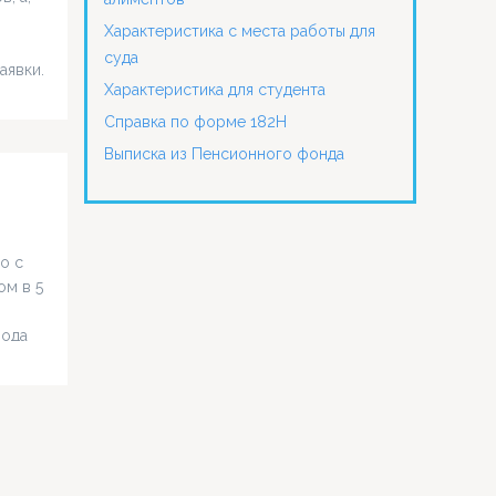
Характеристика с места работы для
суда
аявки.
Характеристика для студента
нным
я
Справка по форме 182Н
ить
Выписка из Пенсионного фонда
с
о с
ом в 5
рода
Что
ноты