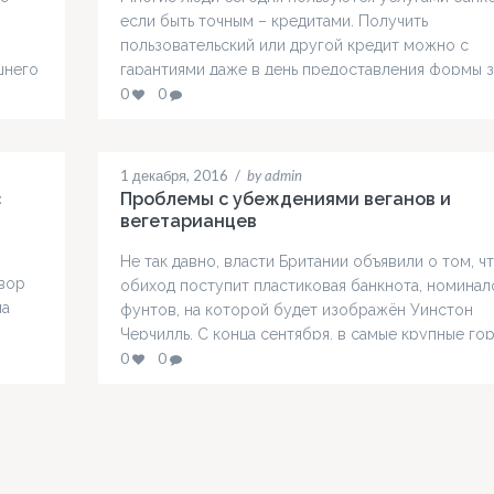
если быть точным – кредитами. Получить
пользовательский или другой кредит можно с
шнего
гарантиями даже в день предоставления формы з
ить
Множество банков широко предлагают собстве
0
0
тва
потенциальным клиентам разнообразные услови
оформления кредитов на руки. Есть шанс оформ
да
кредит наличными без расширенных документов 
1 декабря, 2016
/
by admin
работы, проверок или залога собственного
с
Проблемы с убеждениями веганов и
имущества. Для…
вегетарианцев
Не так давно, власти Британии объявили о том, чт
овор
обиход поступит пластиковая банкнота, номинал
на
фунтов, на которой будет изображён Уинстон
Черчилль. С конца сентября, в самые крупные го
Англии были доставлены партии новых банкнот. 
0
0
о он
касается будущих перспектив, то до 2020 года
анца
планируется выпустить, также, пластиковые банк
номиналом в 10 и 20…
ы