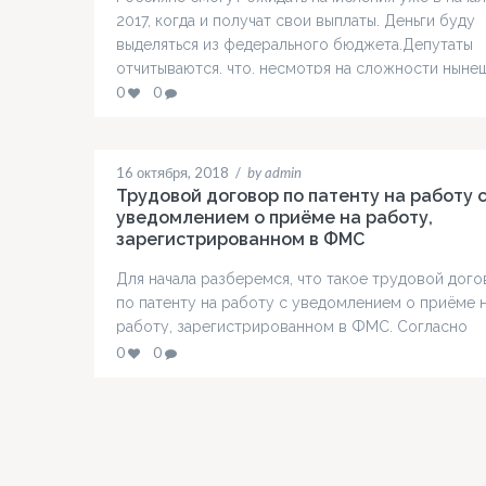
2017, когда и получат свои выплаты. Деньги буду
выделяться из федерального бюджета.Депутаты
отчитываются, что, несмотря на сложности ныне
времени, власть сумела найти средства и выполн
0
0
перед гражданами все взятые на себя обязательс
по выплате соцгарантий. Депутаты также
подчеркивают, что уже с первых месяцев 2017 го
16 октября, 2018
/
by admin
пенсии опять начнут…
Трудовой договор по патенту на работу 
уведомлением о приёме на работу,
зарегистрированном в ФМС
Для начала разберемся, что такое трудовой дог
по патенту на работу с уведомлением о приёме 
работу, зарегистрированном в ФМС. Согласно
законодательству, такой документ должен быть у
0
0
каждого иностранца, работающего в РФ. Для чег
нужен? Напомним, что незаконный прием иностр
на работу влечет серьезную правовую
ответственность. Поэтому, если вы хотите, чтоб
такой человек у…