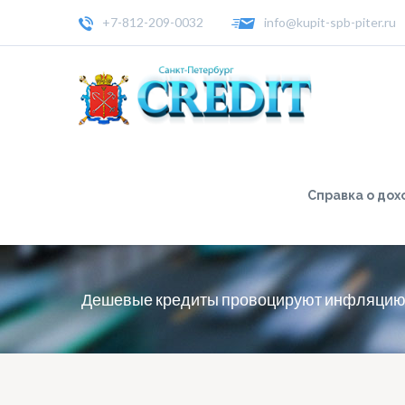
+7-812-209-0032
info@kupit-spb-piter.ru
Справка о дох
Дешевые кредиты провоцируют инфляци