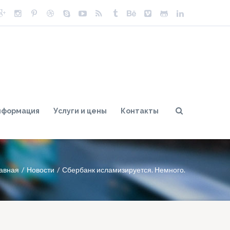
нформация
Услуги и цены
Контакты
авная
Новости
Сбербанк исламизируется. Немного.