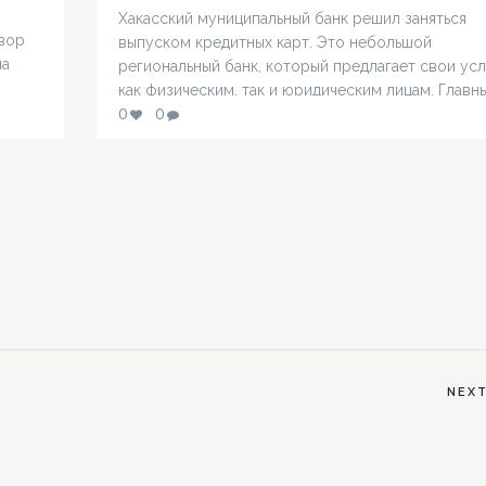
Хакасский муниципальный банк решил заняться
овор
выпуском кредитных карт. Это небольшой
на
региональный банк, который предлагает свои усл
как физическим, так и юридическим лицам. Главн
источниками фонда являются средства клиентов
0
0
о он
капитал и резервы. Банк предоставляет возможн
анца
клиентам оформить кредитные карты, которые
выпускаются в категориях MasterCard Maestro и
ы
MasterCard Standard. Процент составляет 26% в г
Оплачивать выпуск…
NEX