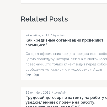
Related Posts
24 ноября, 2017
/
by admin
Как кредитные организации проверяют
заемщика?
Сегодня оформление кредита представляет соб
целую процедуру, которая связана с многочисл
поверками. Это только клиент видит перед собо
сообщение «отказано» или «одобрено». А для
кредитно-финансовой организации это колоссал
0
0
работа и многочисленные этапы проверки. Как б
проверяют потенциальных заемщиков? В целом
проверка клиентов состоит из нескольких этапов
16 октября, 2018
/
by admin
которым относятся: скоринг; изучение кредитн
Трудовой договор по патенту на работу 
истории; проверка документации….
уведомлением о приёме на работу,