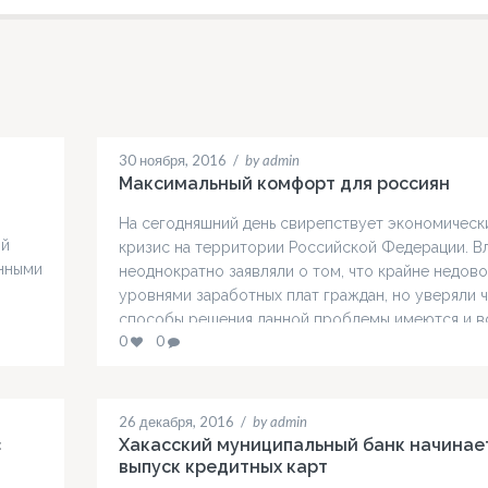
30 ноября, 2016
/
by admin
Максимальный комфорт для россиян
На сегодняшний день свирепствует экономическ
ой
кризис на территории Российской Федерации. В
енными
неоднократно заявляли о том, что крайне недов
й
уровнями заработных плат граждан, но уверяли 
способы решения данной проблемы имеются и в
ьная
0
0
ситуация более-менее стабилизируется. Что кас
анки
самих граждан, даже в условиях низких заработн
плат и низкого свободного капитала в семье,
, к
большинство всё же умудряется…
26 декабря, 2016
/
by admin
ой
с
Хакасский муниципальный банк начинае
выпуск кредитных карт