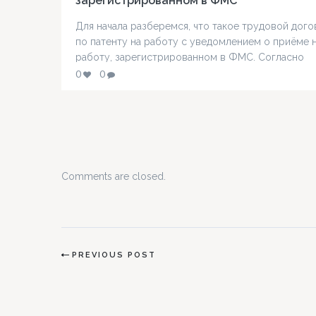
зарегистрированном в ФМС
Для начала разберемся, что такое трудовой дог
по патенту на работу с уведомлением о приёме 
работу, зарегистрированном в ФМС. Согласно
законодательству, такой документ должен быть у
0
0
каждого иностранца, работающего в РФ. Для чег
нужен? Напомним, что незаконный прием иностр
на работу влечет серьезную правовую
ответственность. Поэтому, если вы хотите, чтоб
такой человек у…
Comments are closed.
PREVIOUS POST