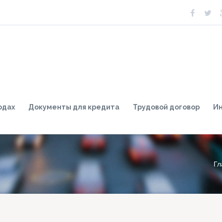
одах
Документы для кредита
Трудовой договор
И
Гл