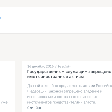
R
16 декабря, 2016
/
by admin
Государственным служащим запрещено
иметь иностранные активы
Данный закон был предложен властями Российс
Федерации. Законом запрещено владение и
.
использование иностранных финансовых
 уже
инструментов представителями власти,
ть
парламентариями, членами СФ, руководящим
0
0