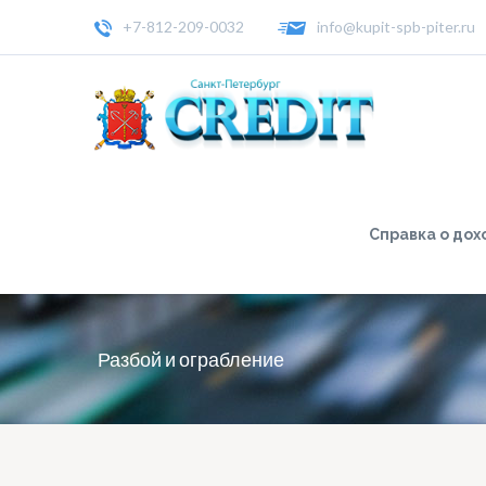
+7-812-209-0032
info@kupit-spb-piter.ru
Справка о дох
Разбой и ограбление