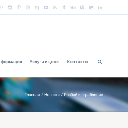
нформация
Услуги и цены
Контакты
Главная
Новости
Разбой и ограбление