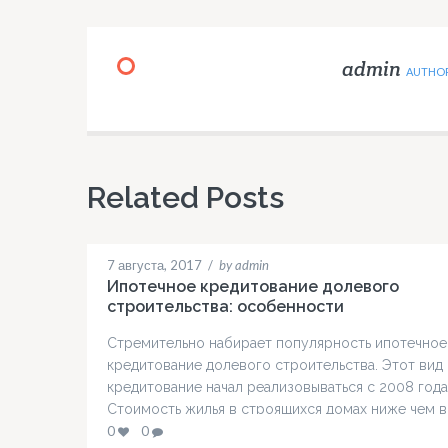
admin
AUTHO
Related Posts
7 августа, 2017
/
by admin
Ипотечное кредитование долевого
строительства: особенности
Стремительно набирает популярность ипотечное
кредитование долевого строительства. Этот вид
кредитование начал реализовываться с 2008 года
Стоимость жилья в строящихся домах ниже чем в
сданных в эксплуатацию, что позволяет сэкономи
0
0