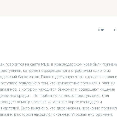
0
0
Как говорится на сайте МВД, в Краснодарском крае были пойман
преступники, которые подозреваются в ограблении одного из
отделений банкоматов. Ранее в дежурную часть отделения полиц
поступило заявление о том, что неизвестные проникли в один из
магазинов, в котором находится банкомат и совершают хищение
денежных средств. По прибытию на место преступления, был
проведен осмотр помещения, а также опрос очевидцев и
свидетелей. Было выяснено, что двое мужчин, незаконно проникл
магазин, в котором находился охранник. Угрожая ему оружием,