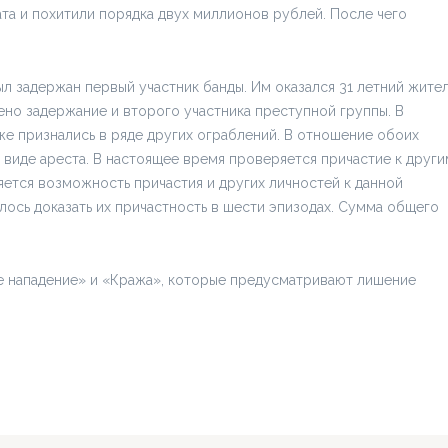
а и похитили порядка двух миллионов рублей. После чего
л задержан первый участник банды. Им оказался 31 летний жите
ено задержание и второго участника преступной группы. В
же признались в ряде других ограблений. В отношение обоих
виде ареста. В настоящее время проверяется причастие к други
ется возможность причастия и других личностей к данной
алось доказать их причастность в шести эпизодах. Сумма общего
 нападение» и «Кража», которые предусматривают лишение