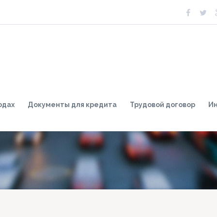
одах
Документы для кредита
Трудовой договор
И