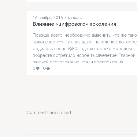
при приобретении такого жилья. Однако, как и у
каждого вида кредитования, этот имеет свои
особенности. Приобрести жилье можно только у
16 ноября, 2016
/
by admin
строительных компаний, аккредитованных банком,
Влияние «цифрового» поколения
Прежде всего, необходимо выяснить, что же так
поколение «Y». Так называют поколение, которое
родилось после 1980 года, которое в молодом
возрасте встретило новое тысячелетие. Главной
задачей исследование, стали предпочтения
0
0
«молодёжи». Что касается материальных ценност
исследователи пришли к выводу, что на 2013й год
статистика показывает рост популяризации арен
товаров, вместо покупки. Начиная с 2005 года,…
Comments are closed.