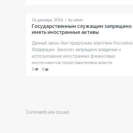
изменений. Как правило, для кредита нужно
оформление пакета документов, что может оказа
достаточно сложной процедурой. Наша компани
16 декабря, 2016
/
by admin
способна предоставить квалифицированную пом
Государственным служащим запрещено
данном вопросе. Как…
иметь иностранные активы
Данный закон был предложен властями Российск
Федерации. Законом запрещено владение и
использование иностранных финансовых
инструментов представителями власти,
парламентариями, членами СФ, руководящим
0
0
составом Банка России, Генеральной прокуратур
прочим особам, указанным в списке, одобренно
законодательством РФ. Согласно документации,
иностранные финансовые инструменты это: Цен
бумаги, имеющие отношение к финансовым
инструментам частных лиц или предприятий,
Comments are closed.
находящихся на территории…