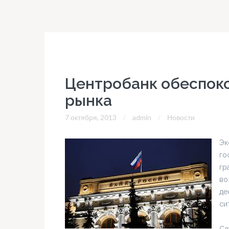
Центробанк обеспоко
рынка
7 октября, 2013
admin
Новости
Эк
го
гр
во
де
си