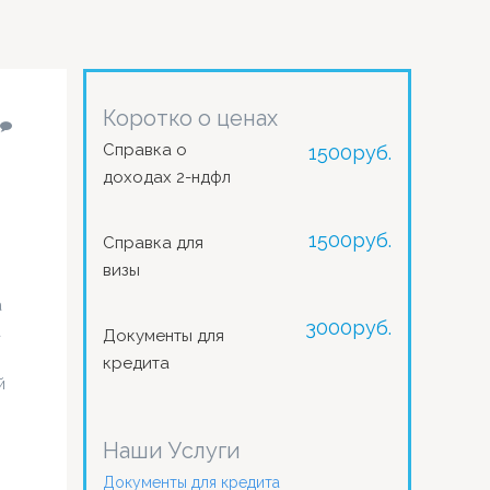
Коротко о ценах
Справка о
1500
руб.
доходах 2-ндфл
1500
руб.
Справка для
визы
а
3000
руб.
а
Документы для
кредита
й
Наши Услуги
Документы для кредита