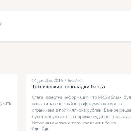
R
14 декабря, 2016
/
by admin
Технические неполадки банка
Стала известна информация, что МКБ обязан, бу
учить
выплатить денежный штраф, сумма которого
ограничена в полмиллиона рублей. Данное реше
будет обсуждаться в порядке судебного заседан
История началась с того, как клиент банка
ли
0
0
пожаловался на рекламу, которая приходила ему