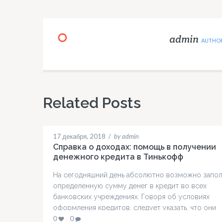
admin
AUTHO
Related Posts
17 декабря, 2018
/
by admin
Справка о доходах: помощь в получении
денежного кредита в Тинькофф
На сегодняшний день абсолютно возможно запол
определенную сумму денег в кредит во всех
банковских учреждениях. Говоря об условиях
оформления кредитов, следует указать, что они
сегодня фактически не претерпели обновлений и
0
0