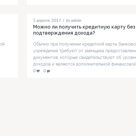
мобильный телефон. В телефонном звонке ему
ться
предлагали новые акции и предложения от банка.
я
Однако, при подписании договора…
5 апреля, 2017
/
by admin
ощь в
Можно ли получить кредитную карту без
подтверждения дохода?
ой
Обычно при получении кредитной карты банковс
учреждения требуют от заемщика предоставлен
документов, которые свидетельствуют об уровн
доходов и являются дополнительной финансово
гарантией для банка. Однако чтобы привлечь как
0
0
ы и
можно больше клиентов, банковские организаци
м
готовы упрощать свои требования и представлят
кредитки без необходимости подтверждения
ные
платежеспособности. Такие кредитки чаще всего
выдают пенсионерам или студентам, ведь именно