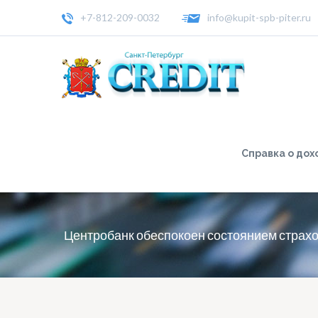
+7-812-209-0032
info@kupit-spb-piter.ru
Справка о дох
Центробанк обеспокоен состоянием страх