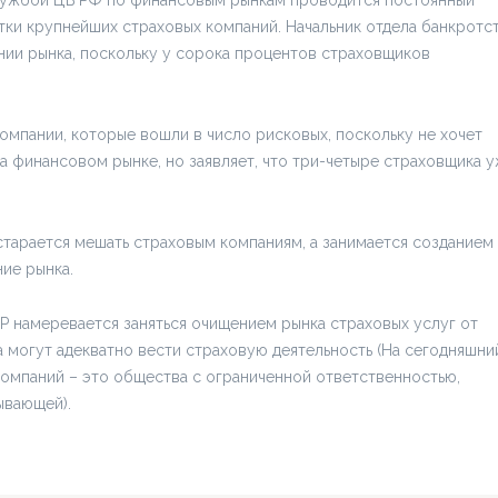
ужбой ЦБ РФ по финансовым рынкам проводится постоянный
ки крупнейших страховых компаний. Начальник отдела банкротс
и рынка, поскольку у сорока процентов страховщиков
омпании, которые вошли в число рисковых, поскольку не хочет
а финансовом рынке, но заявляет, что три-четыре страховщика 
 старается мешать страховым компаниям, а занимается созданием
ие рынка.
 намеревается заняться очищением рынка страховых услуг от
 могут адекватно вести страховую деятельность (На сегодняшни
компаний – это общества с ограниченной ответственностью,
ывающей).