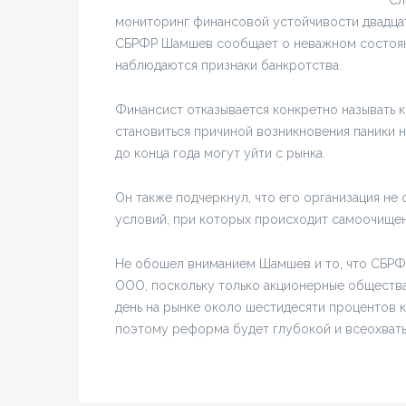
Сл
мониторинг финансовой устойчивости двадцат
СБРФР Шамшев сообщает о неважном состояни
наблюдаются признаки банкротства.
Финансист отказывается конкретно называть к
становиться причиной возникновения паники н
до конца года могут уйти с рынка.
Он также подчеркнул, что его организация не
условий, при которых происходит самоочищен
Не обошел вниманием Шамшев и то, что СБРФР
ООО, поскольку только акционерные общества
день на рынке около шестидесяти процентов 
поэтому реформа будет глубокой и всеохват