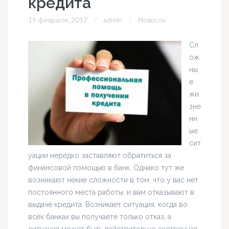
кредита
19 февраля, 2017
admin
Новости
Сл
ож
ны
е
жи
зне
нн
ые
сит
уации нередко заставляют обратиться за
финансовой помощью в банк. Однако тут же
возникают некие сложности в том, что у вас нет
постоянного места работы, и вам отказывают в
выдаче кредита. Возникает ситуация, когда во
всех банках вы получаете только отказ, а