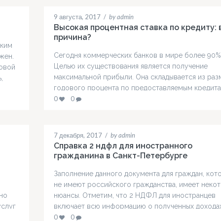
9 августа, 2017
/
by admin
Высокая процентная ставка по кредиту: 
причина?
аким
Сегодня коммерческих банков в мире более 90%
жен.
Целью их существования является получение
довой
максимальной прибыли. Она складывается из раз
,
годового процента по предоставляемым кредитам
меньше степени — из получения комиссий и штр
0
0
за пользование счетом клиентами. Предоставлен
денежных средств в обмен на проценты — это
рискованное занятие, которое нередко приноси
7 декабря, 2017
/
by admin
убытки. В связи с…
Справка 2 ндфл для иностранного
гражданина в Санкт-Петербурге
Заполнение данного документа для граждан, кот
не имеют российского гражданства, имеет неко
но
нюансы. Отметим, что 2 НДФЛ для иностранцев
услуг
включает всю информацию о полученных доходах
отчислениях в налоговую от заработной платы н
0
0