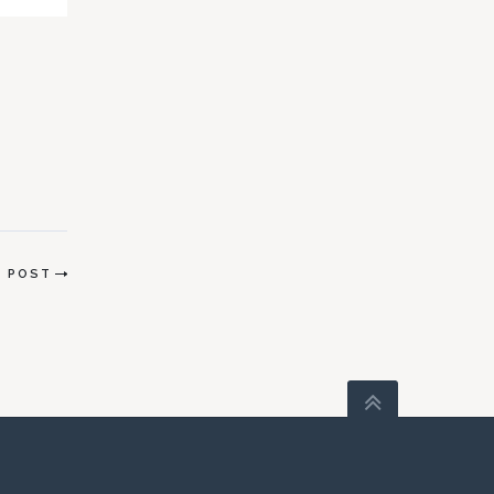
ь о
 2
T POST