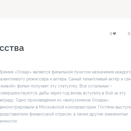
0
0
сства
Премия «Оскар» является финальной пунктом назначения каждог
талантливого режиссера и актёра. Самый талантливый актёр и са
«живой» фильм получает эту статуэтку. Все остальные –
совершенствуются, дабы через год вновь вступить в бой за эту
награду. Одно произведение из «выпускников Оскара»,
демонстрировали в Московской консерватории. Гостями выступ
представители финансовой отрасли, а также другие знаменитые
личности.