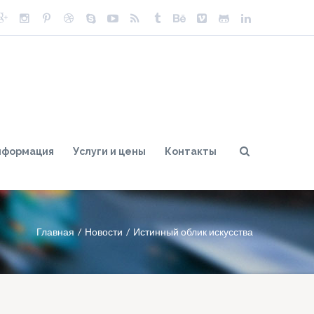
нформация
Услуги и цены
Контакты
Главная
Новости
Истинный облик искусства