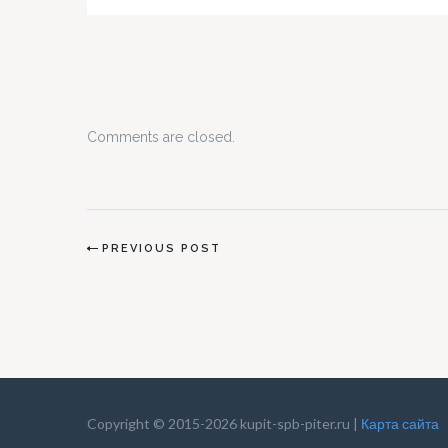
офисов. Инновации от Сбербанка в части
предложения оригинальных точек обслуживания
клиентов уже стали фирменным знаком финансо
учреждения. Яркими примерами таких инициатив
можно назвать офисы с использованием техноло
голографии…
Comments are closed.
PREVIOUS POST
Copyright © 2015-2026 kupit-spb-piter.ru |
Карта сайта