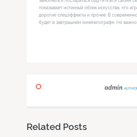
замолчать и постараться ощутить всё своим с
показывает истинный облик искусства, что иг
дорогие спецэффекты и прочее. В современно
будет в завтрашнем кинематографе. Но важно л
admin
AUTHO
Related Posts