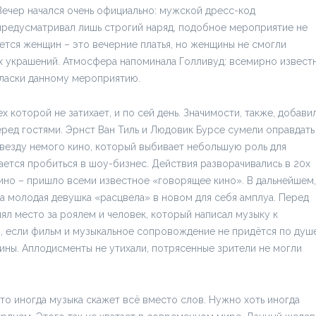
Вечер начался очень официально: мужской дресс-код
предусматривал лишь строгий наряд, подобное мероприятие не
ется женщин – это вечерние платья, но женщины не смогли
их украшений. Атмосфера напоминала Голливуд: всемирно извест
гласки данному мероприятию.
ех которой не затихает, и по сей день. Значимости, также, добави
ред гостями. Эрнст Ван Тиль и Людовик Бурсе сумели оправдать
везду немого кино, который выбивает небольшую роль для
ется пробиться в шоу-бизнес. Действия разворачивались в 20х
кино – пришло всеми известное «говорящее кино». В дальнейшем,
 а молодая девушка «расцвела» в новом для себя амплуа. Перед
нял место за роялем и человек, который написал музыку к
, если фильм и музыкальное сопровождение не придётся по душе
тины. Аплодисменты не утихали, потрясенные зрители не могли
то иногда музыка скажет всё вместо слов. Нужно хоть иногда