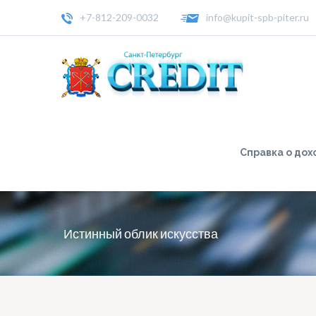
+7-812-209-0032
info@kupit-spb-piter.ru
Справка о дох
Истинный облик искусства