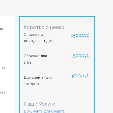
Коротко о ценах
Справка о
1500
руб.
доходах 2-ндфл
1500
руб.
Справка для
о
визы
мый
3000
руб.
Документы для
кредита
или
Наши Услуги
Документы для кредита