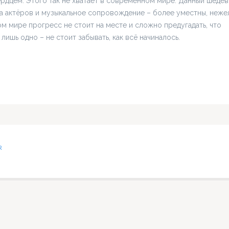
ердцем. Этого так не хватает в современном мире. Данный шедев
ра актёров и музыкальное сопровождение – более уместны, неже
м мире прогресс не стоит на месте и сложно предугадать, что
ишь одно – не стоит забывать, как всё начиналось.
R