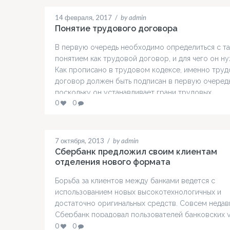
14 февраля, 2017
/
by admin
Понятие трудового договора
В первую очередь необходимо определиться с т
понятием как трудовой договор, и для чего он ну
Как прописано в трудовом кодексе, именно тру
договор должен быть подписан в первую очередь
поскольку он устанавливает грани трудовых
0
0
отношений. Прежде чем вы его подпишете, вам
следует ознакомиться с трудовой инструкцией,
поскольку зачастую, работодатель под одной
должностью имеют в…
7 октября, 2013
/
by admin
Сбербанк предложил своим клиентам
отделения нового формата
Борьба за клиентов между банками ведется с
использованием новых высокотехнологичных и
достаточно оригинальных средств. Совсем недав
Сбербанк порадовал пользователей банковских 
своим новым экспериментом в виде необычных
0
0