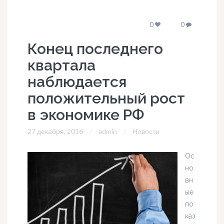
0
0
Конец последнего
квартала
наблюдается
положительный рост
в экономике РФ
27 декабря, 2016
admin
Новости
Ос
но
вн
ые
по
каз