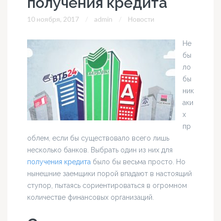
получения кредита
10 ноября, 2017
admin
Новости
Не
бы
ло
бы
ник
аки
х
пр
облем, если бы существовало всего лишь
несколько банков. Выбрать один из них для
получения кредита
было бы весьма просто. Но
нынешние заемщики порой впадают в настоящий
ступор, пытаясь сориентироваться в огромном
количестве финансовых организаций.