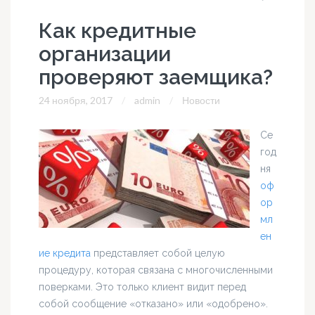
Как кредитные
организации
проверяют заемщика?
24 ноября, 2017
admin
Новости
Се
год
ня
оф
ор
мл
ен
ие кредита
представляет собой целую
процедуру, которая связана с многочисленными
поверками. Это только клиент видит перед
собой сообщение «отказано» или «одобрено».