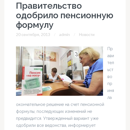
Правительство
одобрило пенсионную
формулу
20 сентября, 2013
admin
Новости
Пр
ави
тел
ьст
во
пр
иня
ла
окончательное решение на счет пенсионной
формулы, последующих изменений не
предвидится. Утвержденный вариант уже
одобрили все ведомства, информирует