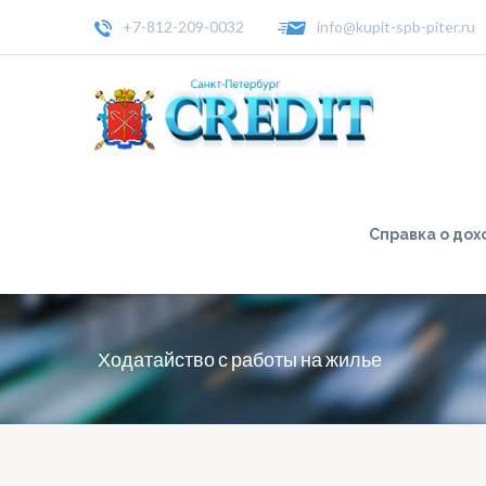
+7-812-209-0032
info@kupit-spb-piter.ru
Справка о дох
Ходатайство с работы на жилье