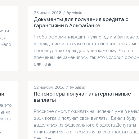
25 июля, 2018
/
by admin
Документы для получения кредита с
гарантиями в Альфабанке
мяти
Чтобы оформить кредит, нужно идти в банковск
д с
учреждение, и это уже достаточно известная мн
имало
процедура, которая доступна каждому. Что со
временем не изменилось, так это условия офор
денег. Они известны многим и достаточно станд
0
0
ались
фактически во всех банковских организациях.
Основная проблема обстоит в оформлении паке
нужных документов для кредита. Для
12 ноября, 2016
/
by admin
квалифицированных банков известна ситуация, к
ии
Пенсионеры получат альтернативные
выплаты
За это
Россияне смогут ожидать начисления уже в нача
овиях
2017, когда и получат свои выплаты. Деньги буду
аются
выделяться из федерального бюджета.Депутаты
отчитываются, что, несмотря на сложности ныне
о
времени, власть сумела найти средства и выполн
0
0