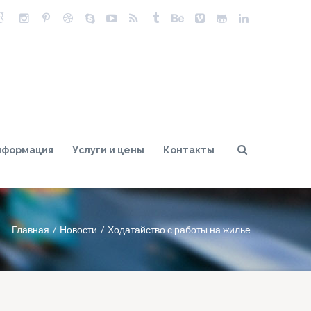
нформация
Услуги и цены
Контакты
Главная
Новости
Ходатайство с работы на жилье