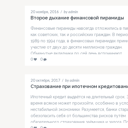
20 ноября, 2016
/
by admin
Второе дыхание финансовой пирамиды
Финансовые пирамиды навсегда отложились в па
как советских, так и российских граждан. В перио
1989 по 1994 года, в финансовых пирамидах прин
участие от двух до десяти миллионов граждан.
Обманутые вкладчики по сей день вспоминают
0
0
митинги, на которых отстаивали свои права и пыт
вернуть деньги. Речь, конечно же, идёт про
финансовую пирамиду «МММ». Сергей…
20 октября, 2017
/
by admin
Страхование при ипотечном кредитован
Ипотечный кредит выдаётся на длительный срок. 
время всякое может произойти, особенно в усл
нестабильной экономики. Разумеется, банки стар
обезопасить себя от большинства рисков путём
обязательного страхования заёмщика и залога. П
0
0