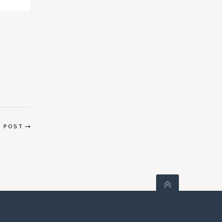
тва
да
T POST