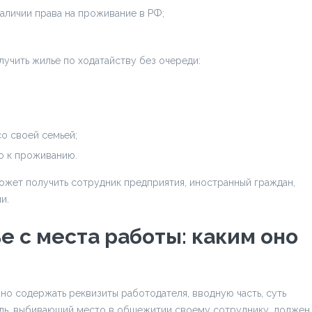
наличии права на проживание в РФ;
лучить жилье по ходатайству без очереди:
о своей семьей;
о к проживанию.
ожет получить сотрудник предприятия, иностранный граждан,
и.
е с места работы: каким оно
но содержать реквизиты работодателя, вводную часть, суть
итель, выбивающий место в общежитии своему сотруднику, должен