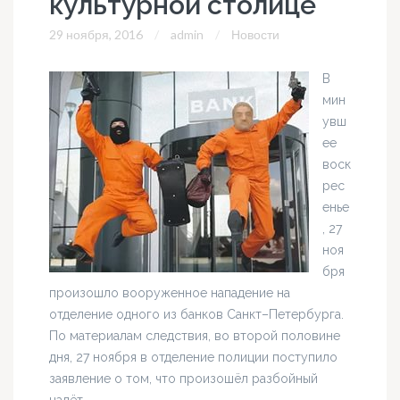
культурной столице
29 ноября, 2016
admin
Новости
В
мин
увш
ее
воск
рес
енье
, 27
ноя
бря
произошло вооруженное нападение на
отделение одного из банков Санкт–Петербурга.
По материалам следствия, во второй половине
дня, 27 ноября в отделение полиции поступило
заявление о том, что произошёл разбойный