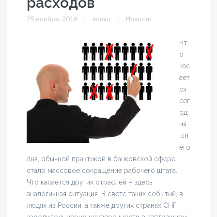
расходов
25 ноября, 2016
admin
Новости
Чт
о
кас
ает
ся
сег
од
ня
шн
его
дня, обычной практикой в банковской сфере
стало массовое сокращение рабочего штата.
Что касается других отраслей – здесь
аналогичная ситуация. В свете таких событий, в
людях из России, а также других странах СНГ,