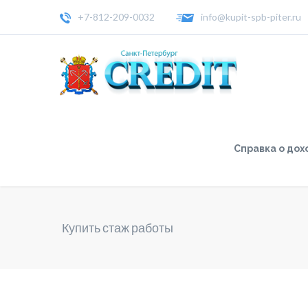
+7-812-209-0032
info@kupit-spb-piter.ru
Справка о дох
Купить стаж работы