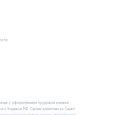
ости;
анные с оформлением трудовой книжки.
ого Кодекса РФ. Своим клиентам из Санкт-
внесенных в трудовую книжку, подлинность