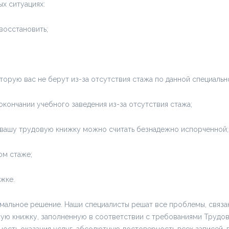
х ситуациях:
восстановить;
торую вас не берут из-за отсутствия стажа по данной специальн
кончании учебного заведения из-за отсутствия стажа;
о вашу трудовую книжку можно считать безнадежно испорченной;
ом стаже;
жке.
имальное решение. Наши специалисты решат все проблемы, связ
вую книжку, заполненную в соответствии с требованиями Трудов
ость оказания услуг, абсолютную достоверность всех записей, 